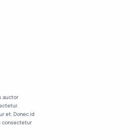
s auctor
ectetur.
r et. Donec id
is consectetur