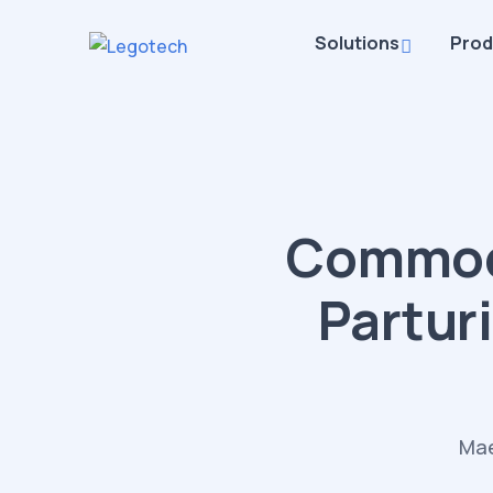
Solutions
Prod
Commod
Partur
Mae