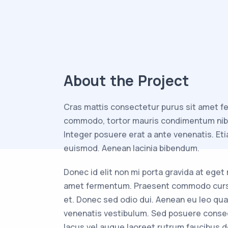
About the Project
Cras mattis consectetur purus sit amet f
commodo, tortor mauris condimentum nibh
Integer posuere erat a ante venenatis. E
euismod. Aenean lacinia bibendum.
Donec id elit non mi porta gravida at eget
amet fermentum. Praesent commodo cursu
et. Donec sed odio dui. Aenean eu leo qu
venenatis vestibulum. Sed posuere consect
lacus vel augue laoreet rutrum faucibus d