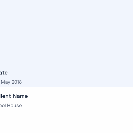
ate
7 May 2018
lient Name
ool House