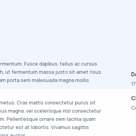
ermentum. Fusce dapibus, tellus ac cursus
, ut fermentum massa justo sit amet risus.
D
tiam porta sem malesuada magna mollis
1
C
 metus. Cras mattis consectetur purus sit
C
s magna, vel scelerisque nisl consectetur
am. Pellentesque ornare sem lacinia quam
etur est at lobortis. Vivamus sagittis
olor auctor.