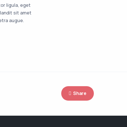
or ligula, eget
landit sit amet
retra augue.
Share